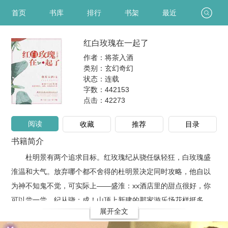
首页
书库
排行
书架
最近
红白玫瑰在一起了
作者：将茶入酒
类别：玄幻奇幻
状态：连载
字数：442153
点击：
42273
阅读
收藏
推荐
目录
书籍简介
杜明景有两个追求目标。红玫瑰纪从骁任纵轻狂，白玫瑰盛
淮温和大气。放弃哪个都不舍得的杜明景决定同时攻略，他自以
为神不知鬼不觉，可实际上——盛淮：xx酒店里的甜点很好，你
可以尝一尝。纪从骁：成！山顶上新建的那家游乐场花样挺多，
展开全文
风景也不错，他估计马上要约你了。盛淮：游乐场需要好的玩伴